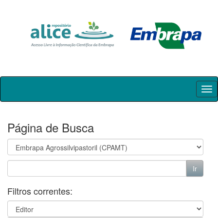
Skip
navigation
Página de Busca
Filtros correntes: