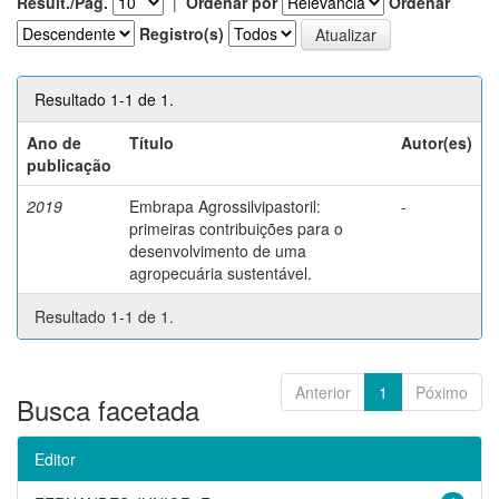
Result./Pág.
|
Ordenar por
Ordenar
Registro(s)
Resultado 1-1 de 1.
Ano de
Título
Autor(es)
publicação
2019
Embrapa Agrossilvipastoril:
-
primeiras contribuições para o
desenvolvimento de uma
agropecuária sustentável.
Resultado 1-1 de 1.
Anterior
1
Póximo
Busca facetada
Editor