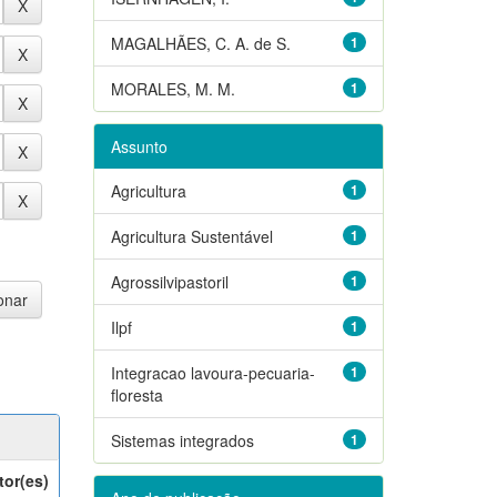
MAGALHÃES, C. A. de S.
1
MORALES, M. M.
1
Assunto
Agricultura
1
Agricultura Sustentável
1
Agrossilvipastoril
1
Ilpf
1
Integracao lavoura-pecuaria-
1
floresta
Sistemas integrados
1
tor(es)