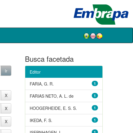
Busca facetada
Editor
FARIA, G. R.
1
FARIAS NETO, A. L. de
1
HOOGERHEIDE, E. S. S.
1
IKEDA, F. S.
1
ISERNHAGEN, I.
1