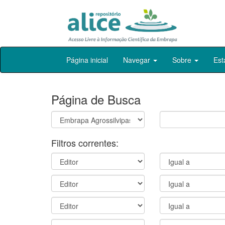
Skip
Página inicial
Navegar
Sobre
Est
navigation
Página de Busca
Filtros correntes: