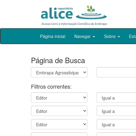
Skip
Página inicial
Navegar
Sobre
Est
navigation
Página de Busca
Filtros correntes: