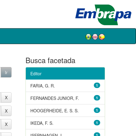
Busca facetada
Editor
FARIA, G. R.
1
FERNANDES JUNIOR, F.
1
HOOGERHEIDE, E. S. S.
1
IKEDA, F. S.
1
ISERNHAGEN, I.
1