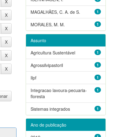
MAGALHÃES, C. A. de S.
1
MORALES, M. M.
1
Assunto
Agricultura Sustentável
1
Agrossilvipastoril
1
Ilpf
1
Integracao lavoura-pecuaria-
1
floresta
Sistemas integrados
1
Ano de publicação
2019
1