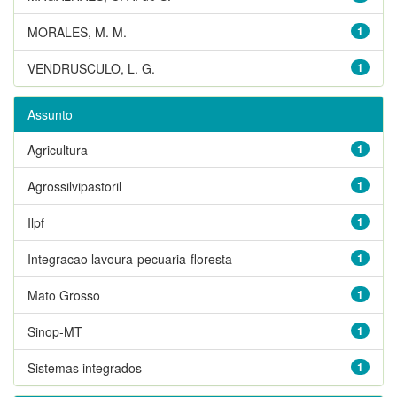
MORALES, M. M.
1
VENDRUSCULO, L. G.
1
Assunto
Agricultura
1
Agrossilvipastoril
1
Ilpf
1
Integracao lavoura-pecuaria-floresta
1
Mato Grosso
1
Sinop-MT
1
Sistemas integrados
1