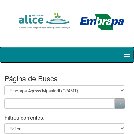
Skip
navigation
Página de Busca
Filtros correntes: