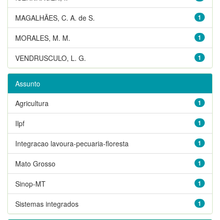
MAGALHÃES, C. A. de S.
1
MORALES, M. M.
1
VENDRUSCULO, L. G.
1
Assunto
Agricultura
1
Ilpf
1
Integracao lavoura-pecuaria-floresta
1
Mato Grosso
1
Sinop-MT
1
Sistemas integrados
1