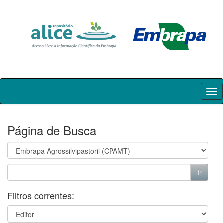
Skip
navigation
Página de Busca
Filtros correntes: