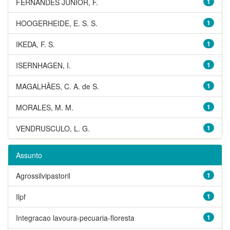
FERNANDES JUNIOR, F.
1
HOOGERHEIDE, E. S. S.
1
IKEDA, F. S.
1
ISERNHAGEN, I.
1
MAGALHÃES, C. A. de S.
1
MORALES, M. M.
1
VENDRUSCULO, L. G.
1
Assunto
Agrossilvipastoril
1
Ilpf
1
Integracao lavoura-pecuaria-floresta
1