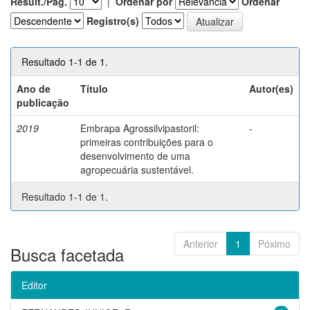
Result./Pág.
|
Ordenar por
Ordenar
Registro(s)
Resultado 1-1 de 1.
Ano de
Título
Autor(es)
publicação
2019
Embrapa Agrossilvipastoril:
-
primeiras contribuições para o
desenvolvimento de uma
agropecuária sustentável.
Resultado 1-1 de 1.
Anterior
1
Póximo
Busca facetada
Editor