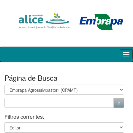
Skip
navigation
Página de Busca
Filtros correntes: