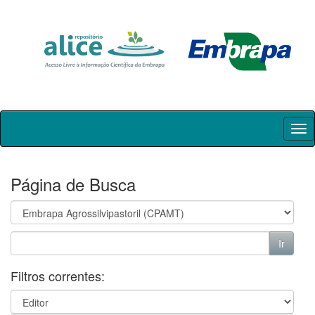
Skip
navigation
Página de Busca
Filtros correntes: