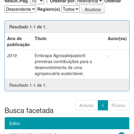
Result./Pág.
|
Ordenar por
Ordenar
Registro(s)
Resultado 1-1 de 1.
Ano de
Título
Autor(es)
publicação
2019
Embrapa Agrossilvipastoril:
-
primeiras contribuições para o
desenvolvimento de uma
agropecuária sustentável.
Resultado 1-1 de 1.
Anterior
1
Póximo
Busca facetada
Editor