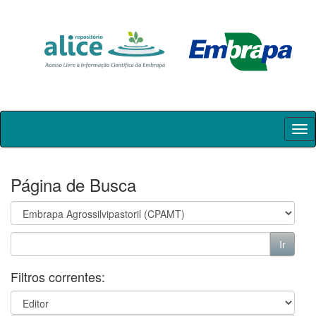
Skip
navigation
Página de Busca
Filtros correntes: