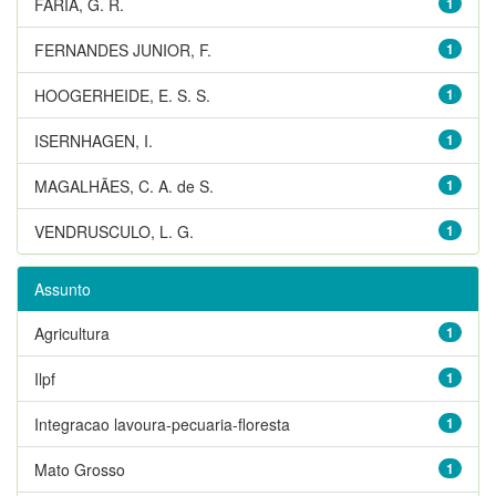
FARIA, G. R.
1
FERNANDES JUNIOR, F.
1
HOOGERHEIDE, E. S. S.
1
ISERNHAGEN, I.
1
MAGALHÃES, C. A. de S.
1
VENDRUSCULO, L. G.
1
Assunto
Agricultura
1
Ilpf
1
Integracao lavoura-pecuaria-floresta
1
Mato Grosso
1