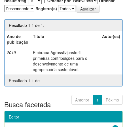
Result./Pág.
|
Ordenar por
Ordenar
Registro(s)
Resultado 1-1 de 1.
Ano de
Título
Autor(es)
publicação
2019
Embrapa Agrossilvipastoril:
-
primeiras contribuições para o
desenvolvimento de uma
agropecuária sustentável.
Resultado 1-1 de 1.
Anterior
1
Póximo
Busca facetada
Editor