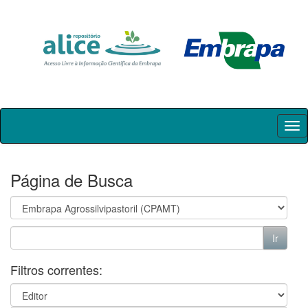
Skip
navigation
Página de Busca
Filtros correntes: