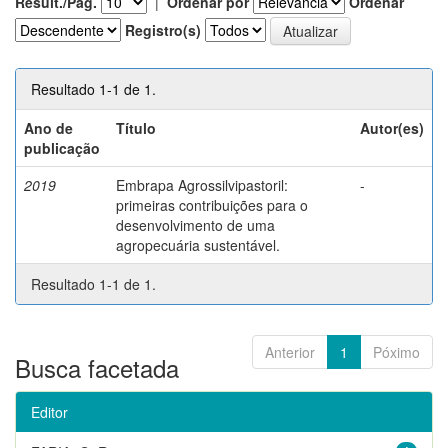
Result./Pág.
|
Ordenar por
Ordenar
Registro(s)
Resultado 1-1 de 1.
Ano de
Título
Autor(es)
publicação
2019
Embrapa Agrossilvipastoril:
-
primeiras contribuições para o
desenvolvimento de uma
agropecuária sustentável.
Resultado 1-1 de 1.
Anterior
1
Póximo
Busca facetada
Editor