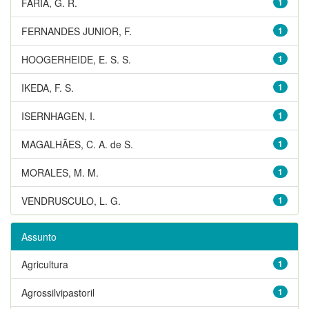
FARIA, G. R.
1
FERNANDES JUNIOR, F.
1
HOOGERHEIDE, E. S. S.
1
IKEDA, F. S.
1
ISERNHAGEN, I.
1
MAGALHÃES, C. A. de S.
1
MORALES, M. M.
1
VENDRUSCULO, L. G.
1
Assunto
Agricultura
1
Agrossilvipastoril
1