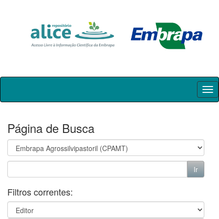
Skip
navigation
Página de Busca
Filtros correntes: