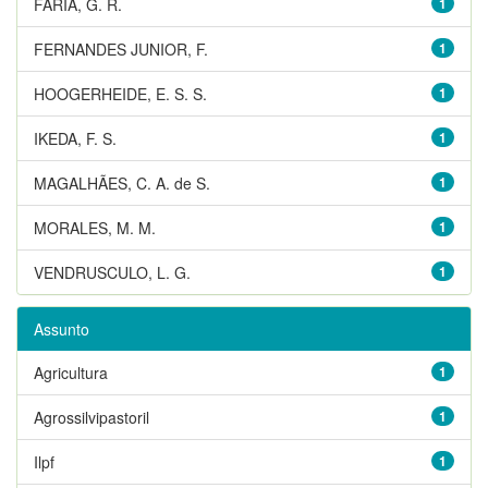
FARIA, G. R.
1
FERNANDES JUNIOR, F.
1
HOOGERHEIDE, E. S. S.
1
IKEDA, F. S.
1
MAGALHÃES, C. A. de S.
1
MORALES, M. M.
1
VENDRUSCULO, L. G.
1
Assunto
Agricultura
1
Agrossilvipastoril
1
Ilpf
1