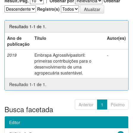
Result./Pág.
|
Ordenar por
Ordenar
Registro(s)
Resultado 1-1 de 1.
Ano de
Título
Autor(es)
publicação
2019
Embrapa Agrossilvipastoril:
-
primeiras contribuições para o
desenvolvimento de uma
agropecuária sustentável.
Resultado 1-1 de 1.
Anterior
1
Póximo
Busca facetada
Editor