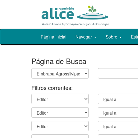
Skip
Página inicial
Navegar
Sobre
Est
navigation
Página de Busca
Filtros correntes: