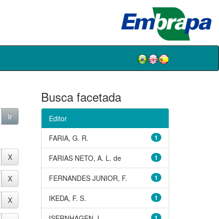
Busca facetada
Editor
FARIA, G. R.
1
FARIAS NETO, A. L. de
1
FERNANDES JUNIOR, F.
1
IKEDA, F. S.
1
ISERNHAGEN, I.
1