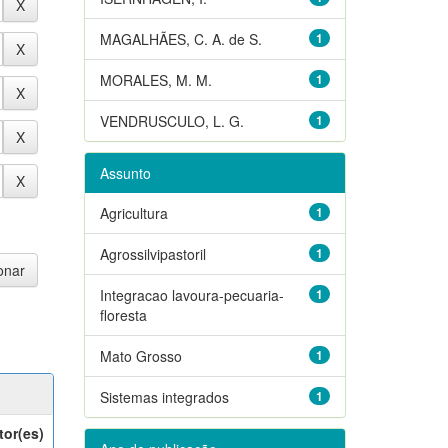
MAGALHÃES, C. A. de S.
1
MORALES, M. M.
1
VENDRUSCULO, L. G.
1
Assunto
Agricultura
1
Agrossilvipastoril
1
Integracao lavoura-pecuaria-
1
floresta
Mato Grosso
1
Sistemas integrados
1
tor(es)