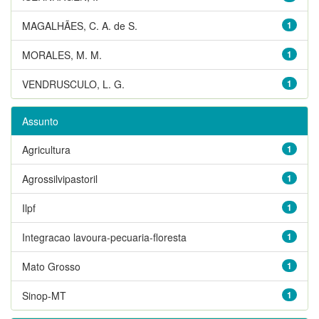
MAGALHÃES, C. A. de S.
1
MORALES, M. M.
1
VENDRUSCULO, L. G.
1
Assunto
Agricultura
1
Agrossilvipastoril
1
Ilpf
1
Integracao lavoura-pecuaria-floresta
1
Mato Grosso
1
Sinop-MT
1