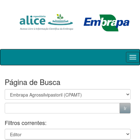
Skip
navigation
Página de Busca
Filtros correntes: