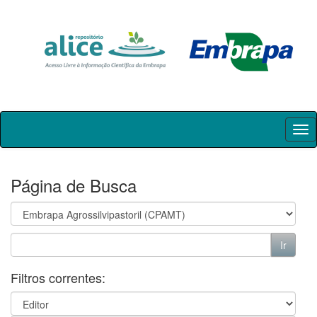
Skip
navigation
Página de Busca
Filtros correntes: