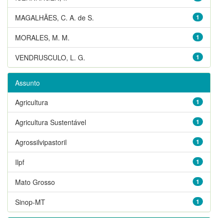
MAGALHÃES, C. A. de S.
1
MORALES, M. M.
1
VENDRUSCULO, L. G.
1
Assunto
Agricultura
1
Agricultura Sustentável
1
Agrossilvipastoril
1
Ilpf
1
Mato Grosso
1
Sinop-MT
1