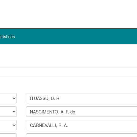
atísticas