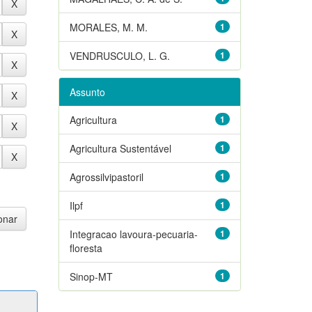
MORALES, M. M.
1
VENDRUSCULO, L. G.
1
Assunto
Agricultura
1
Agricultura Sustentável
1
Agrossilvipastoril
1
Ilpf
1
Integracao lavoura-pecuaria-
1
floresta
Sinop-MT
1