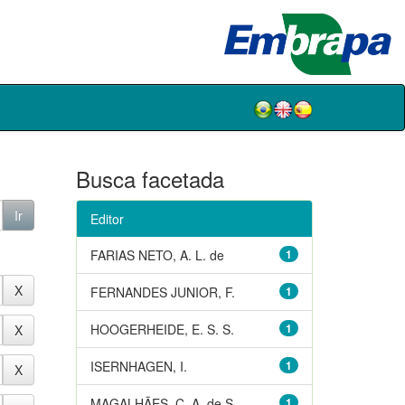
Busca facetada
Editor
FARIAS NETO, A. L. de
1
FERNANDES JUNIOR, F.
1
HOOGERHEIDE, E. S. S.
1
ISERNHAGEN, I.
1
MAGALHÃES, C. A. de S.
1