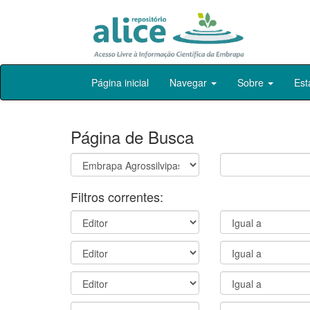
Skip
Página inicial
Navegar
Sobre
Est
navigation
Página de Busca
Filtros correntes: