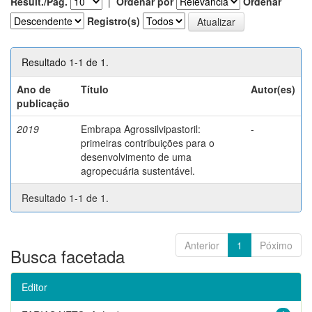
Result./Pág.
|
Ordenar por
Ordenar
Registro(s)
Resultado 1-1 de 1.
Ano de
Título
Autor(es)
publicação
2019
Embrapa Agrossilvipastoril:
-
primeiras contribuições para o
desenvolvimento de uma
agropecuária sustentável.
Resultado 1-1 de 1.
Anterior
1
Póximo
Busca facetada
Editor