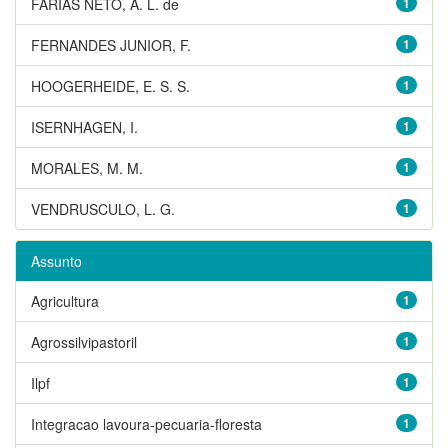
FARIAS NETO, A. L. de
1
FERNANDES JUNIOR, F.
1
HOOGERHEIDE, E. S. S.
1
ISERNHAGEN, I.
1
MORALES, M. M.
1
VENDRUSCULO, L. G.
1
Assunto
Agricultura
1
Agrossilvipastoril
1
Ilpf
1
Integracao lavoura-pecuaria-floresta
1