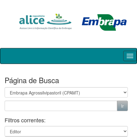
Skip
navigation
Página de Busca
Filtros correntes: