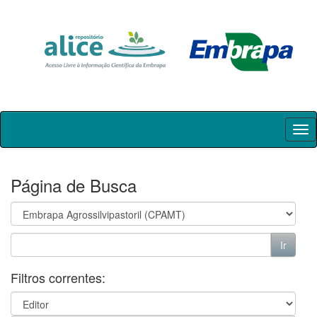
Skip
navigation
Página de Busca
Filtros correntes: