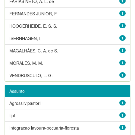
FARIAS NETO, A. L. de
1
FERNANDES JUNIOR, F.
1
HOOGERHEIDE, E. S. S.
1
ISERNHAGEN, I.
1
MAGALHÃES, C. A. de S.
1
MORALES, M. M.
1
VENDRUSCULO, L. G.
1
Assunto
Agrossilvipastoril
1
Ilpf
1
Integracao lavoura-pecuaria-floresta
1