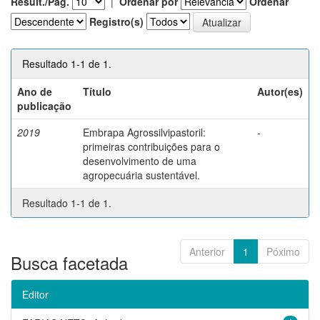
Result./Pág.
|
Ordenar por
Ordenar
Registro(s)
Resultado 1-1 de 1.
Ano de
Título
Autor(es)
publicação
2019
Embrapa Agrossilvipastoril:
-
primeiras contribuições para o
desenvolvimento de uma
agropecuária sustentável.
Resultado 1-1 de 1.
Anterior
1
Póximo
Busca facetada
Editor