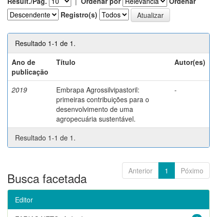
Result./Pág.
|
Ordenar por
Ordenar
Registro(s)
Resultado 1-1 de 1.
Ano de
Título
Autor(es)
publicação
2019
Embrapa Agrossilvipastoril:
-
primeiras contribuições para o
desenvolvimento de uma
agropecuária sustentável.
Resultado 1-1 de 1.
Anterior
1
Póximo
Busca facetada
Editor