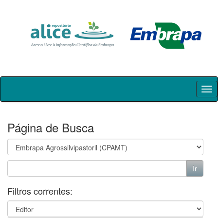
Skip
navigation
Página de Busca
Filtros correntes: