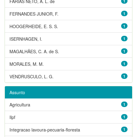
FARIAS NETO, A. L. de
1
FERNANDES JUNIOR, F.
1
HOOGERHEIDE, E. S. S.
1
ISERNHAGEN, I.
1
MAGALHÃES, C. A. de S.
1
MORALES, M. M.
1
VENDRUSCULO, L. G.
1
Assunto
Agricultura
1
Ilpf
1
Integracao lavoura-pecuaria-floresta
1