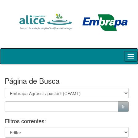
Skip
navigation
Página de Busca
Filtros correntes: