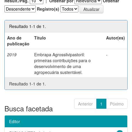
Result./Pág.
|
Ordenar por
Ordenar
Registro(s)
Resultado 1-1 de 1.
Ano de
Título
Autor(es)
publicação
2019
Embrapa Agrossilvipastoril:
-
primeiras contribuições para o
desenvolvimento de uma
agropecuária sustentável.
Resultado 1-1 de 1.
Anterior
1
Póximo
Busca facetada
Editor