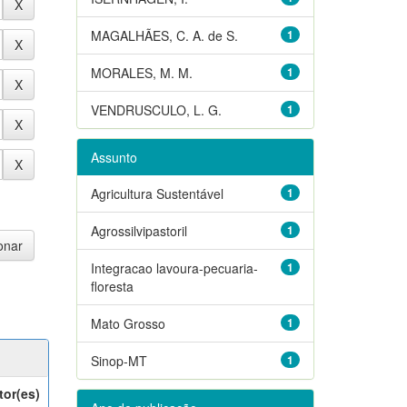
MAGALHÃES, C. A. de S.
1
MORALES, M. M.
1
VENDRUSCULO, L. G.
1
Assunto
Agricultura Sustentável
1
Agrossilvipastoril
1
Integracao lavoura-pecuaria-
1
floresta
Mato Grosso
1
Sinop-MT
1
tor(es)