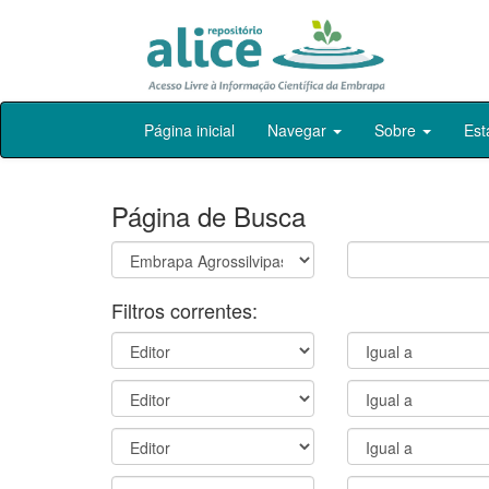
Skip
Página inicial
Navegar
Sobre
Est
navigation
Página de Busca
Filtros correntes: