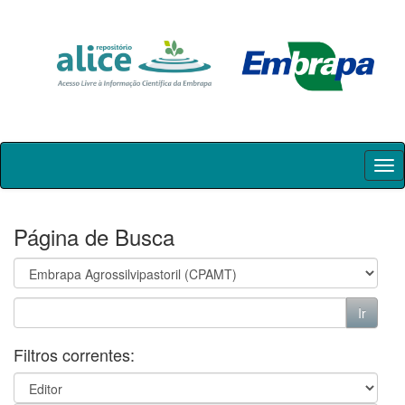
Skip
navigation
Página de Busca
Filtros correntes: