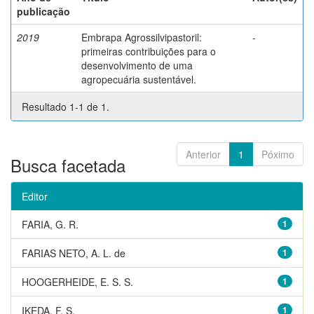
publicação
2019
Embrapa Agrossilvipastoril:
-
primeiras contribuições para o
desenvolvimento de uma
agropecuária sustentável.
Resultado 1-1 de 1.
Anterior
1
Póximo
Busca facetada
Editor
FARIA, G. R.
1
FARIAS NETO, A. L. de
1
HOOGERHEIDE, E. S. S.
1
IKEDA, F. S.
1