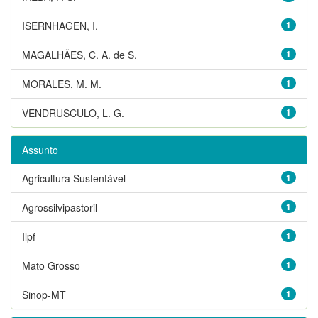
ISERNHAGEN, I.
1
MAGALHÃES, C. A. de S.
1
MORALES, M. M.
1
VENDRUSCULO, L. G.
1
Assunto
Agricultura Sustentável
1
Agrossilvipastoril
1
Ilpf
1
Mato Grosso
1
Sinop-MT
1