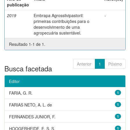
publicação
2019
Embrapa Agrossilvipastoril:
-
primeiras contribuições para o
desenvolvimento de uma
agropecuária sustentável.
Resultado 1-1 de 1.
Anterior
1
Póximo
Busca facetada
Editor
FARIA, G. R.
1
FARIAS NETO, A. L. de
1
FERNANDES JUNIOR, F.
1
HOOGERHEIDE, E. S. S.
1