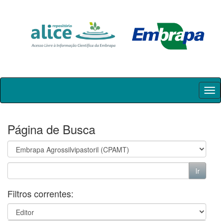
Skip
navigation
Página de Busca
Filtros correntes: