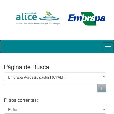
Skip
navigation
Página de Busca
Filtros correntes: