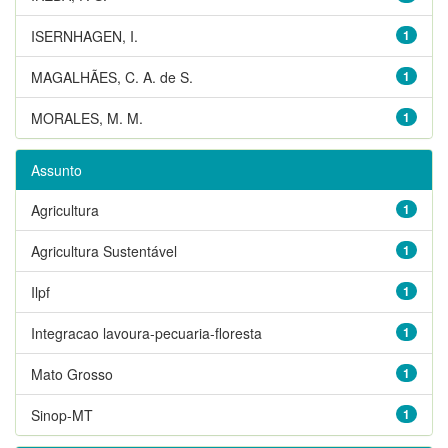
ISERNHAGEN, I.
1
MAGALHÃES, C. A. de S.
1
MORALES, M. M.
1
Assunto
Agricultura
1
Agricultura Sustentável
1
Ilpf
1
Integracao lavoura-pecuaria-floresta
1
Mato Grosso
1
Sinop-MT
1