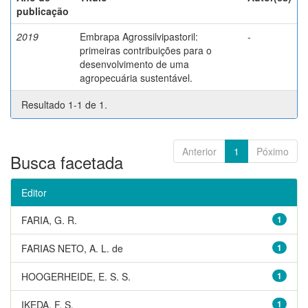
publicação
2019
Embrapa Agrossilvipastoril:
-
primeiras contribuições para o
desenvolvimento de uma
agropecuária sustentável.
Resultado 1-1 de 1.
Anterior
1
Póximo
Busca facetada
Editor
FARIA, G. R.
1
FARIAS NETO, A. L. de
1
HOOGERHEIDE, E. S. S.
1
IKEDA, F. S.
1