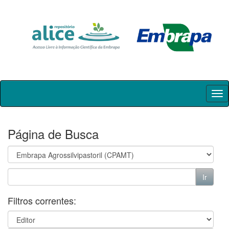
Skip
navigation
Página de Busca
Filtros correntes: