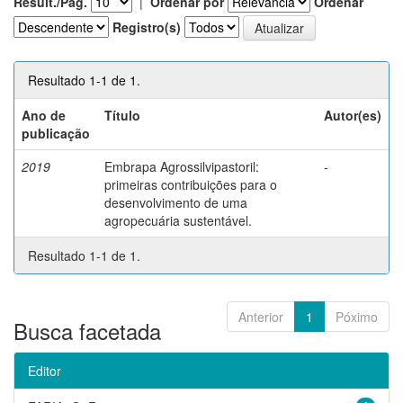
Result./Pág.
|
Ordenar por
Ordenar
Registro(s)
Resultado 1-1 de 1.
Ano de
Título
Autor(es)
publicação
2019
Embrapa Agrossilvipastoril:
-
primeiras contribuições para o
desenvolvimento de uma
agropecuária sustentável.
Resultado 1-1 de 1.
Anterior
1
Póximo
Busca facetada
Editor