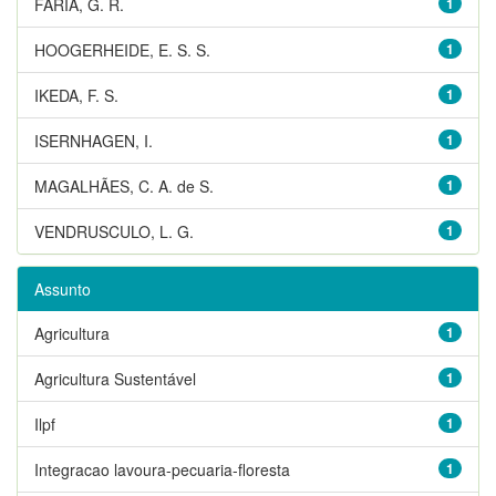
FARIA, G. R.
1
HOOGERHEIDE, E. S. S.
1
IKEDA, F. S.
1
ISERNHAGEN, I.
1
MAGALHÃES, C. A. de S.
1
VENDRUSCULO, L. G.
1
Assunto
Agricultura
1
Agricultura Sustentável
1
Ilpf
1
Integracao lavoura-pecuaria-floresta
1