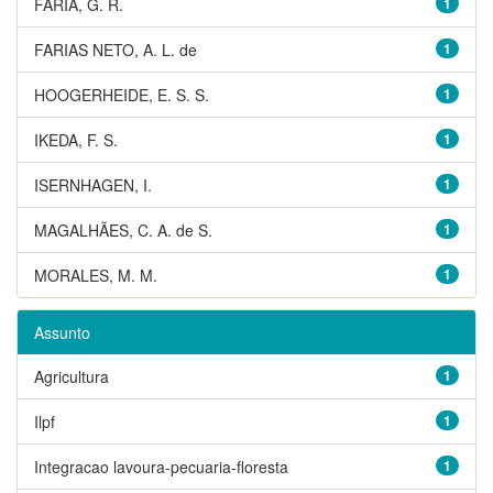
FARIA, G. R.
1
FARIAS NETO, A. L. de
1
HOOGERHEIDE, E. S. S.
1
IKEDA, F. S.
1
ISERNHAGEN, I.
1
MAGALHÃES, C. A. de S.
1
MORALES, M. M.
1
Assunto
Agricultura
1
Ilpf
1
Integracao lavoura-pecuaria-floresta
1