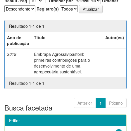
Result./Pág.
|
Ordenar por
Ordenar
Registro(s)
Resultado 1-1 de 1.
Ano de
Título
Autor(es)
publicação
2019
Embrapa Agrossilvipastoril:
-
primeiras contribuições para o
desenvolvimento de uma
agropecuária sustentável.
Resultado 1-1 de 1.
Anterior
1
Póximo
Busca facetada
Editor