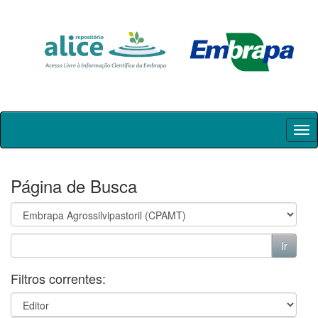
Skip
navigation
Página de Busca
Filtros correntes: