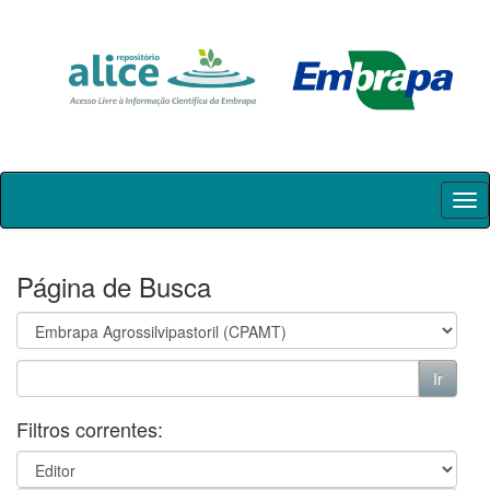
Skip
navigation
Página de Busca
Filtros correntes: