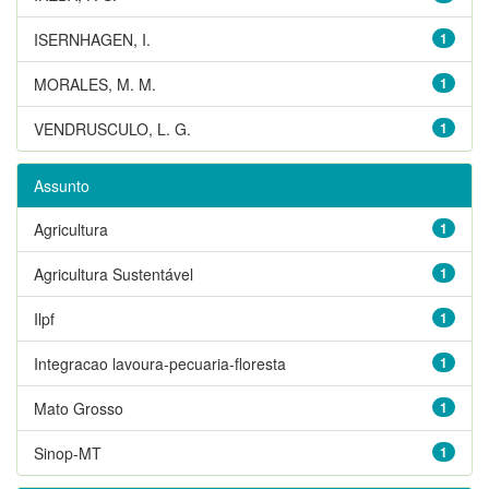
ISERNHAGEN, I.
1
MORALES, M. M.
1
VENDRUSCULO, L. G.
1
Assunto
Agricultura
1
Agricultura Sustentável
1
Ilpf
1
Integracao lavoura-pecuaria-floresta
1
Mato Grosso
1
Sinop-MT
1