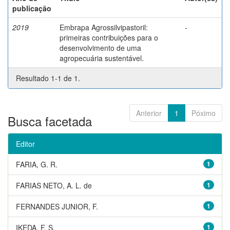
publicação
2019
Embrapa Agrossilvipastoril:
-
primeiras contribuições para o
desenvolvimento de uma
agropecuária sustentável.
Resultado 1-1 de 1.
Anterior
1
Póximo
Busca facetada
Editor
FARIA, G. R.
1
FARIAS NETO, A. L. de
1
FERNANDES JUNIOR, F.
1
IKEDA, F. S.
1