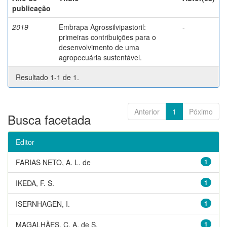
publicação
2019
Embrapa Agrossilvipastoril:
-
primeiras contribuições para o
desenvolvimento de uma
agropecuária sustentável.
Resultado 1-1 de 1.
Anterior
1
Póximo
Busca facetada
Editor
FARIAS NETO, A. L. de
1
IKEDA, F. S.
1
ISERNHAGEN, I.
1
MAGALHÃES, C. A. de S.
1