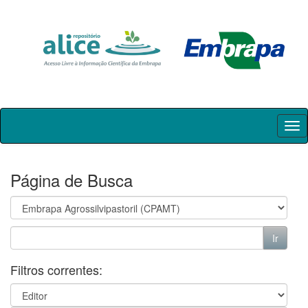
Skip
navigation
Página de Busca
Filtros correntes: