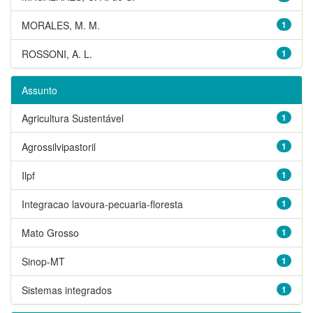
MORALES, M. M.
1
ROSSONI, A. L.
1
Assunto
Agricultura Sustentável
1
Agrossilvipastoril
1
Ilpf
1
Integracao lavoura-pecuaria-floresta
1
Mato Grosso
1
Sinop-MT
1
Sistemas integrados
1