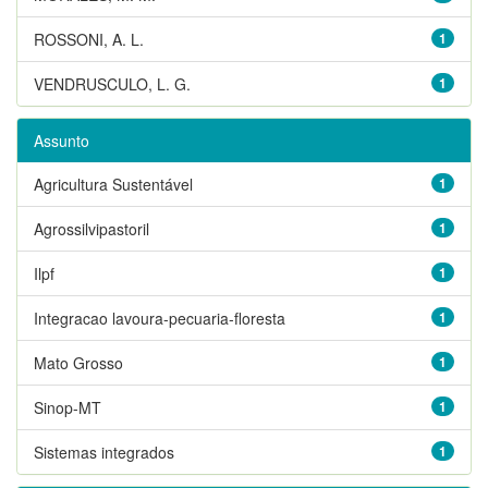
ROSSONI, A. L.
1
VENDRUSCULO, L. G.
1
Assunto
Agricultura Sustentável
1
Agrossilvipastoril
1
Ilpf
1
Integracao lavoura-pecuaria-floresta
1
Mato Grosso
1
Sinop-MT
1
Sistemas integrados
1