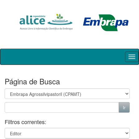
Skip
navigation
Página de Busca
Filtros correntes: