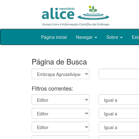
Skip
Página inicial
Navegar
Sobre
Est
navigation
Página de Busca
Filtros correntes: