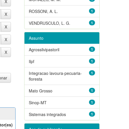
ROSSONI, A. L.
1
VENDRUSCULO, L. G.
1
Assunto
Agrossilvipastoril
1
Ilpf
1
Integracao lavoura-pecuaria-
1
floresta
Mato Grosso
1
Sinop-MT
1
Sistemas integrados
1
tor(es)