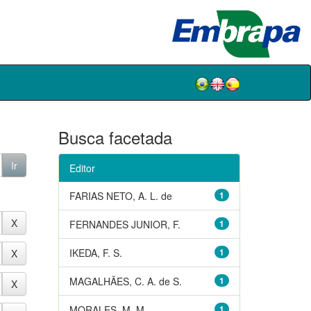
Busca facetada
Editor
FARIAS NETO, A. L. de
1
FERNANDES JUNIOR, F.
1
IKEDA, F. S.
1
MAGALHÃES, C. A. de S.
1
MORALES, M. M.
1