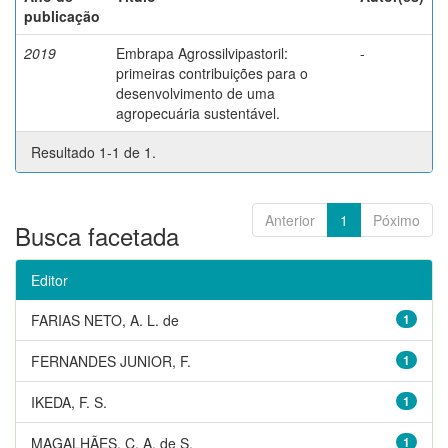
publicação
2019
Embrapa Agrossilvipastoril:
-
primeiras contribuições para o
desenvolvimento de uma
agropecuária sustentável.
Resultado 1-1 de 1.
Anterior
1
Póximo
Busca facetada
Editor
FARIAS NETO, A. L. de
1
FERNANDES JUNIOR, F.
1
IKEDA, F. S.
1
MAGALHÃES, C. A. de S.
1