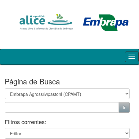
Skip
navigation
Página de Busca
Filtros correntes: