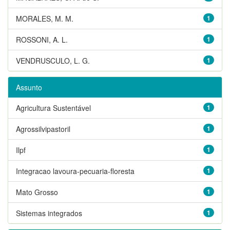
MORALES, M. M.
1
ROSSONI, A. L.
1
VENDRUSCULO, L. G.
1
Assunto
Agricultura Sustentável
1
Agrossilvipastoril
1
Ilpf
1
Integracao lavoura-pecuaria-floresta
1
Mato Grosso
1
Sistemas integrados
1