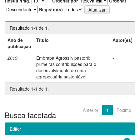
Result./Pág.
|
Ordenar por
Ordenar
Registro(s)
Resultado 1-1 de 1.
Ano de
Título
Autor(es)
publicação
2019
Embrapa Agrossilvipastoril:
-
primeiras contribuições para o
desenvolvimento de uma
agropecuária sustentável.
Resultado 1-1 de 1.
Anterior
1
Póximo
Busca facetada
Editor