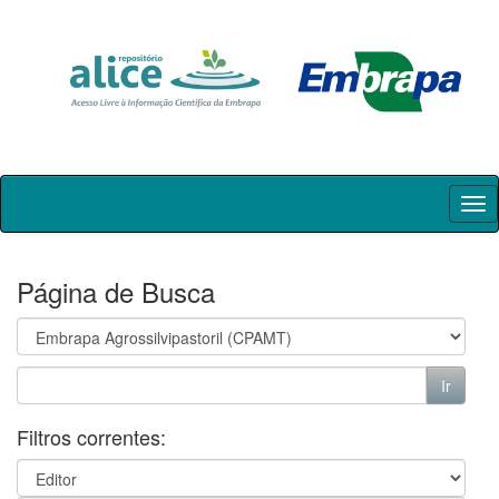
Skip
navigation
Página de Busca
Filtros correntes: