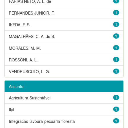
FARIAS NETO, A. L. de
1
FERNANDES JUNIOR, F.
1
IKEDA, F. S.
1
MAGALHÃES, C. A. de S.
1
MORALES, M. M.
1
ROSSONI, A. L.
1
VENDRUSCULO, L. G.
1
Assunto
Agricultura Sustentável
1
Ilpf
1
Integracao lavoura-pecuaria-floresta
1