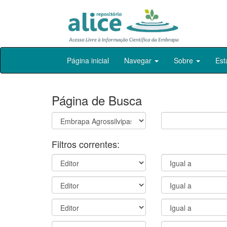
Skip
Página inicial
Navegar
Sobre
Est
navigation
Página de Busca
Filtros correntes: