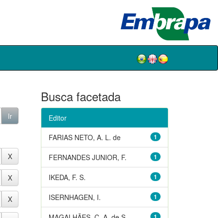
Busca facetada
Editor
FARIAS NETO, A. L. de
1
FERNANDES JUNIOR, F.
1
IKEDA, F. S.
1
ISERNHAGEN, I.
1
MAGALHÃES, C. A. de S.
1