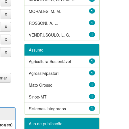
MORALES, M. M.
1
ROSSONI, A. L.
1
VENDRUSCULO, L. G.
1
Assunto
Agricultura Sustentável
1
Agrossilvipastoril
1
Mato Grosso
1
Sinop-MT
1
Sistemas integrados
1
Ano de publicação
tor(es)