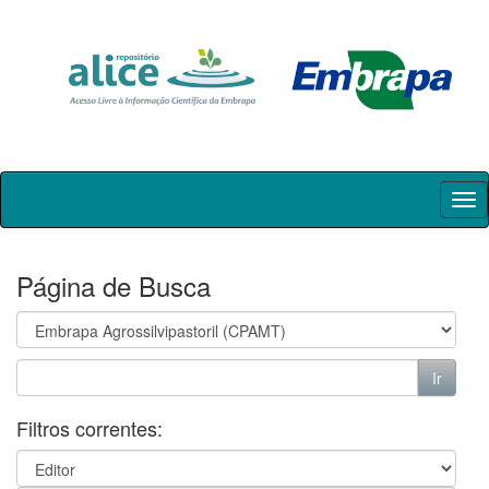
Skip
navigation
Página de Busca
Filtros correntes: