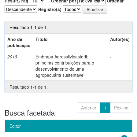
Result./Pág.
|
Ordenar por
Ordenar
Registro(s)
Resultado 1-1 de 1.
Ano de
Título
Autor(es)
publicação
2019
Embrapa Agrossilvipastoril:
-
primeiras contribuições para o
desenvolvimento de uma
agropecuária sustentável.
Resultado 1-1 de 1.
Anterior
1
Póximo
Busca facetada
Editor