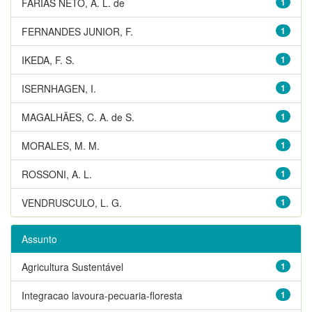
FARIAS NETO, A. L. de
1
FERNANDES JUNIOR, F.
1
IKEDA, F. S.
1
ISERNHAGEN, I.
1
MAGALHÃES, C. A. de S.
1
MORALES, M. M.
1
ROSSONI, A. L.
1
VENDRUSCULO, L. G.
1
Assunto
Agricultura Sustentável
1
Integracao lavoura-pecuaria-floresta
1