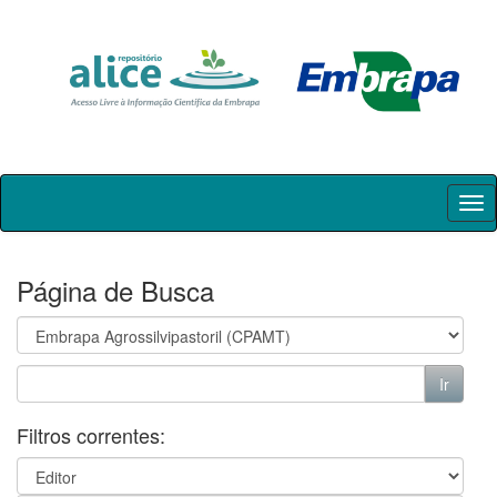
Skip
navigation
Página de Busca
Filtros correntes: