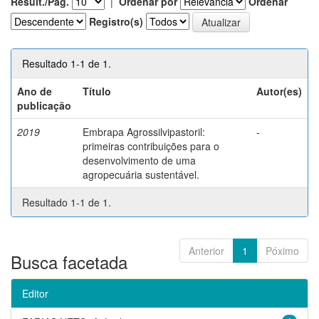
Result./Pág.
|
Ordenar por
Ordenar
Registro(s)
Resultado 1-1 de 1.
Ano de
Título
Autor(es)
publicação
2019
Embrapa Agrossilvipastoril:
-
primeiras contribuições para o
desenvolvimento de uma
agropecuária sustentável.
Resultado 1-1 de 1.
Anterior
1
Póximo
Busca facetada
Editor