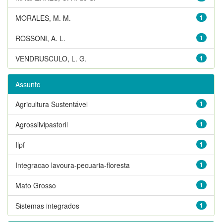
MORALES, M. M.
1
ROSSONI, A. L.
1
VENDRUSCULO, L. G.
1
Assunto
Agricultura Sustentável
1
Agrossilvipastoril
1
Ilpf
1
Integracao lavoura-pecuaria-floresta
1
Mato Grosso
1
Sistemas integrados
1