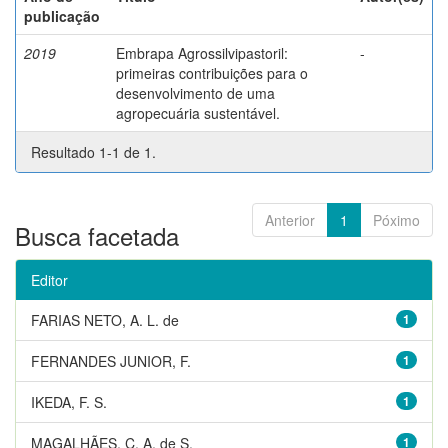
publicação
2019
Embrapa Agrossilvipastoril:
-
primeiras contribuições para o
desenvolvimento de uma
agropecuária sustentável.
Resultado 1-1 de 1.
Anterior
1
Póximo
Busca facetada
Editor
FARIAS NETO, A. L. de
1
FERNANDES JUNIOR, F.
1
IKEDA, F. S.
1
MAGALHÃES, C. A. de S.
1