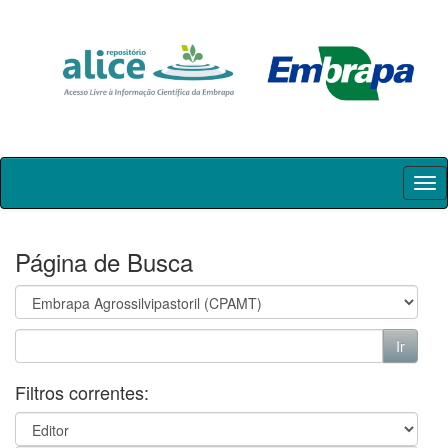
Skip
navigation
Página de Busca
Filtros correntes: