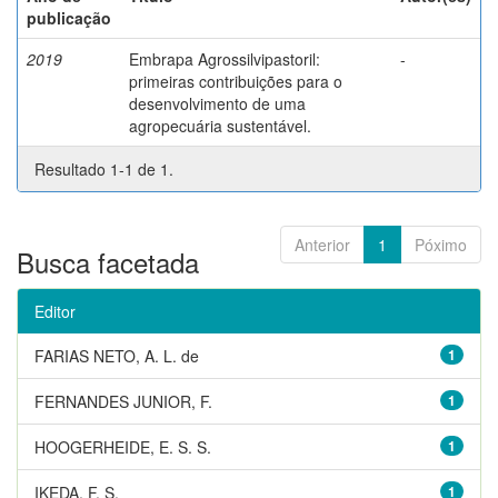
publicação
2019
Embrapa Agrossilvipastoril:
-
primeiras contribuições para o
desenvolvimento de uma
agropecuária sustentável.
Resultado 1-1 de 1.
Anterior
1
Póximo
Busca facetada
Editor
FARIAS NETO, A. L. de
1
FERNANDES JUNIOR, F.
1
HOOGERHEIDE, E. S. S.
1
IKEDA, F. S.
1