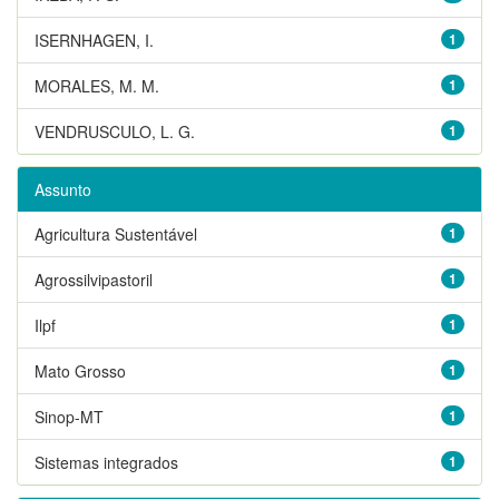
ISERNHAGEN, I.
1
MORALES, M. M.
1
VENDRUSCULO, L. G.
1
Assunto
Agricultura Sustentável
1
Agrossilvipastoril
1
Ilpf
1
Mato Grosso
1
Sinop-MT
1
Sistemas integrados
1