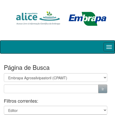
Skip
navigation
Página de Busca
Filtros correntes: