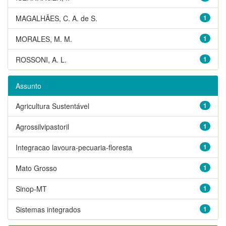
MAGALHÃES, C. A. de S.
1
MORALES, M. M.
1
ROSSONI, A. L.
1
Assunto
Agricultura Sustentável
1
Agrossilvipastoril
1
Integracao lavoura-pecuaria-floresta
1
Mato Grosso
1
Sinop-MT
1
Sistemas integrados
1