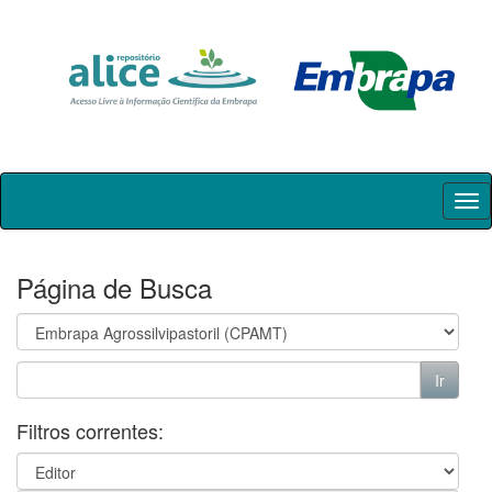
Skip
navigation
Página de Busca
Filtros correntes: