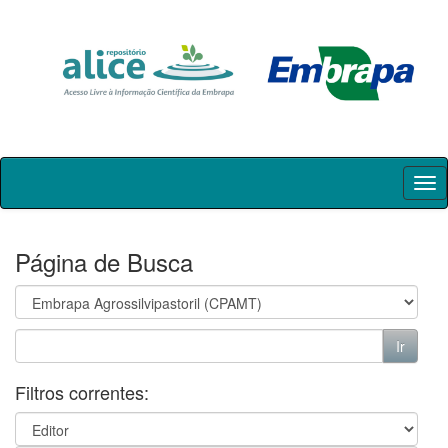
Skip
navigation
Página de Busca
Filtros correntes: