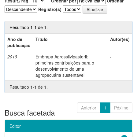
Result./Pág.
|
Ordenar por
Ordenar
Registro(s)
Resultado 1-1 de 1.
Ano de
Título
Autor(es)
publicação
2019
Embrapa Agrossilvipastoril:
-
primeiras contribuições para o
desenvolvimento de uma
agropecuária sustentável.
Resultado 1-1 de 1.
Anterior
1
Póximo
Busca facetada
Editor