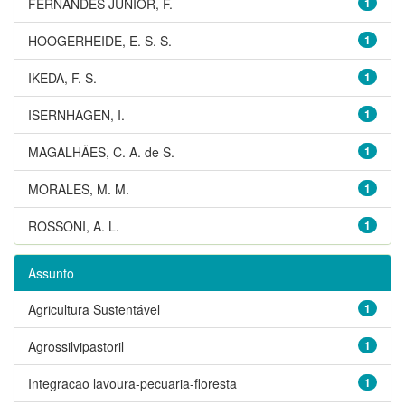
FERNANDES JUNIOR, F.
1
HOOGERHEIDE, E. S. S.
1
IKEDA, F. S.
1
ISERNHAGEN, I.
1
MAGALHÃES, C. A. de S.
1
MORALES, M. M.
1
ROSSONI, A. L.
1
Assunto
Agricultura Sustentável
1
Agrossilvipastoril
1
Integracao lavoura-pecuaria-floresta
1