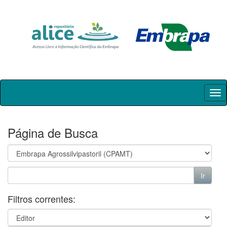
Skip
navigation
Página de Busca
Filtros correntes: