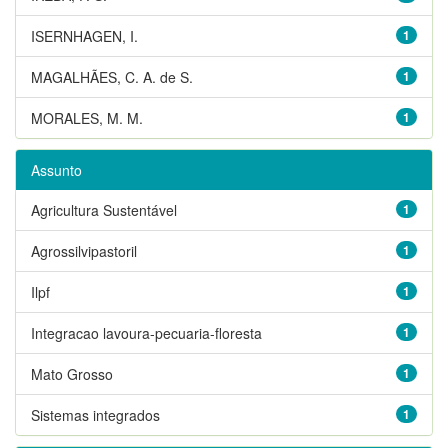
ISERNHAGEN, I.
1
MAGALHÃES, C. A. de S.
1
MORALES, M. M.
1
Assunto
Agricultura Sustentável
1
Agrossilvipastoril
1
Ilpf
1
Integracao lavoura-pecuaria-floresta
1
Mato Grosso
1
Sistemas integrados
1