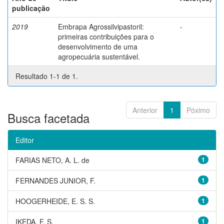
publicação
2019
Embrapa Agrossilvipastoril:
-
primeiras contribuições para o
desenvolvimento de uma
agropecuária sustentável.
Resultado 1-1 de 1.
Anterior
1
Póximo
Busca facetada
Editor
FARIAS NETO, A. L. de
1
FERNANDES JUNIOR, F.
1
HOOGERHEIDE, E. S. S.
1
IKEDA, F. S.
1