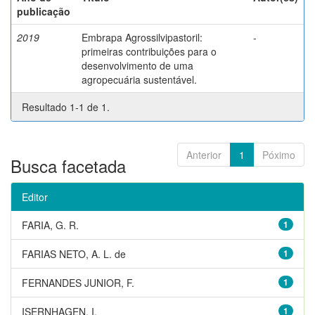
publicação
2019
Embrapa Agrossilvipastoril:
-
primeiras contribuições para o
desenvolvimento de uma
agropecuária sustentável.
Resultado 1-1 de 1.
Anterior
1
Póximo
Busca facetada
Editor
FARIA, G. R.
1
FARIAS NETO, A. L. de
1
FERNANDES JUNIOR, F.
1
ISERNHAGEN, I.
1