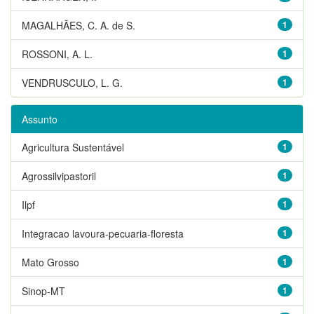
MAGALHÃES, C. A. de S.
1
ROSSONI, A. L.
1
VENDRUSCULO, L. G.
1
Assunto
Agricultura Sustentável
1
Agrossilvipastoril
1
Ilpf
1
Integracao lavoura-pecuaria-floresta
1
Mato Grosso
1
Sinop-MT
1