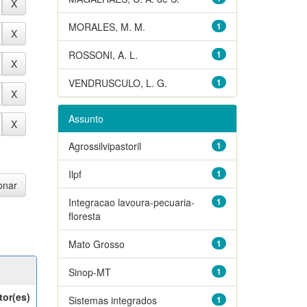
MORALES, M. M.
1
ROSSONI, A. L.
1
VENDRUSCULO, L. G.
1
Assunto
Agrossilvipastoril
1
Ilpf
1
Integracao lavoura-pecuaria-
1
floresta
Mato Grosso
1
Sinop-MT
1
tor(es)
Sistemas integrados
1