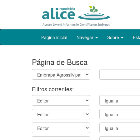
Skip
Página inicial
Navegar
Sobre
Est
navigation
Página de Busca
Filtros correntes: