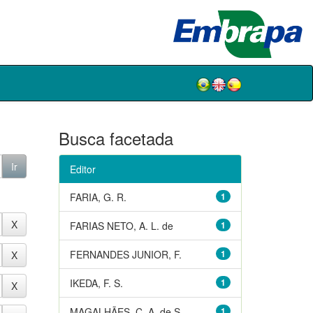
Busca facetada
Editor
FARIA, G. R.
1
FARIAS NETO, A. L. de
1
FERNANDES JUNIOR, F.
1
IKEDA, F. S.
1
MAGALHÃES, C. A. de S.
1