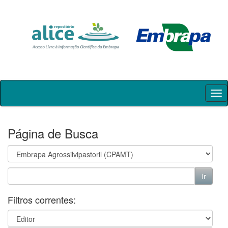
Skip
navigation
Página de Busca
Filtros correntes: