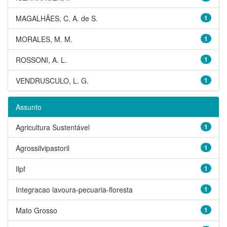
MAGALHÃES, C. A. de S.
1
MORALES, M. M.
1
ROSSONI, A. L.
1
VENDRUSCULO, L. G.
1
Assunto
Agricultura Sustentável
1
Agrossilvipastoril
1
Ilpf
1
Integracao lavoura-pecuaria-floresta
1
Mato Grosso
1