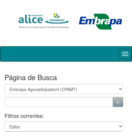
Skip
navigation
Página de Busca
Filtros correntes: