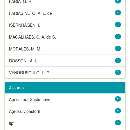
FARIA, G. R.
1
FARIAS NETO, A. L. de
1
ISERNHAGEN, I.
1
MAGALHÃES, C. A. de S.
1
MORALES, M. M.
1
ROSSONI, A. L.
1
VENDRUSCULO, L. G.
1
Assunto
Agricultura Sustentável
1
Agrossilvipastoril
1
Ilpf
1