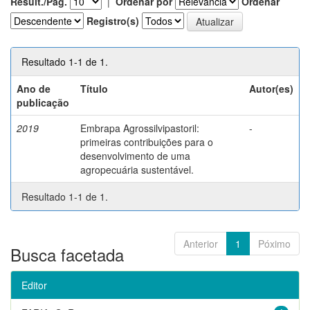
Result./Pág.
|
Ordenar por
Ordenar
Registro(s)
Resultado 1-1 de 1.
Ano de
Título
Autor(es)
publicação
2019
Embrapa Agrossilvipastoril:
-
primeiras contribuições para o
desenvolvimento de uma
agropecuária sustentável.
Resultado 1-1 de 1.
Anterior
1
Póximo
Busca facetada
Editor