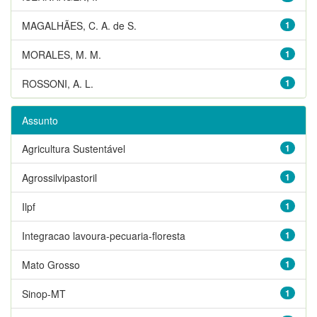
MAGALHÃES, C. A. de S.
1
MORALES, M. M.
1
ROSSONI, A. L.
1
Assunto
Agricultura Sustentável
1
Agrossilvipastoril
1
Ilpf
1
Integracao lavoura-pecuaria-floresta
1
Mato Grosso
1
Sinop-MT
1