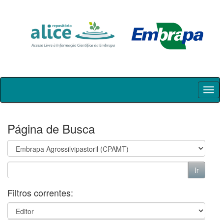
Skip
navigation
Página de Busca
Filtros correntes: