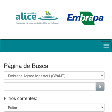
Skip
navigation
Página de Busca
Filtros correntes: