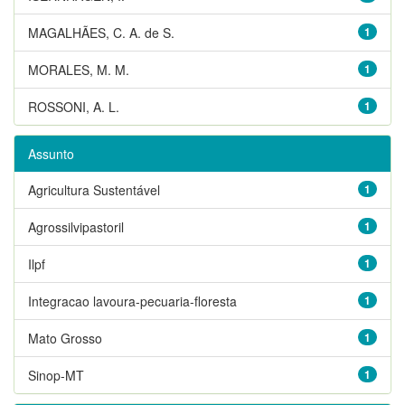
MAGALHÃES, C. A. de S.
1
MORALES, M. M.
1
ROSSONI, A. L.
1
Assunto
Agricultura Sustentável
1
Agrossilvipastoril
1
Ilpf
1
Integracao lavoura-pecuaria-floresta
1
Mato Grosso
1
Sinop-MT
1