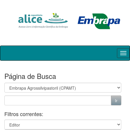
Skip
navigation
Página de Busca
Filtros correntes: