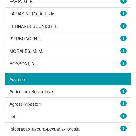
FARIA, G. R.
1
FARIAS NETO, A. L. de
1
FERNANDES JUNIOR, F.
1
ISERNHAGEN, I.
1
MORALES, M. M.
1
ROSSONI, A. L.
1
Assunto
Agricultura Sustentável
1
Agrossilvipastoril
1
Ilpf
1
Integracao lavoura-pecuaria-floresta
1