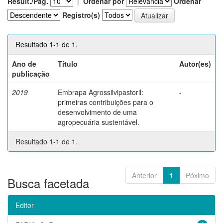
Result./Pág.
|
Ordenar por
Ordenar
Registro(s)
Resultado 1-1 de 1.
Ano de
Título
Autor(es)
publicação
2019
Embrapa Agrossilvipastoril:
-
primeiras contribuições para o
desenvolvimento de uma
agropecuária sustentável.
Resultado 1-1 de 1.
Anterior
1
Póximo
Busca facetada
Editor