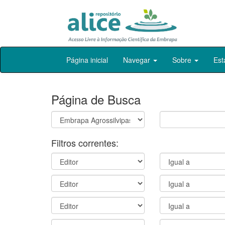
Skip
Página inicial
Navegar
Sobre
Est
navigation
Página de Busca
Filtros correntes: