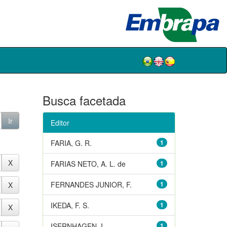
Busca facetada
Editor
FARIA, G. R.
1
FARIAS NETO, A. L. de
1
FERNANDES JUNIOR, F.
1
IKEDA, F. S.
1
ISERNHAGEN, I.
1