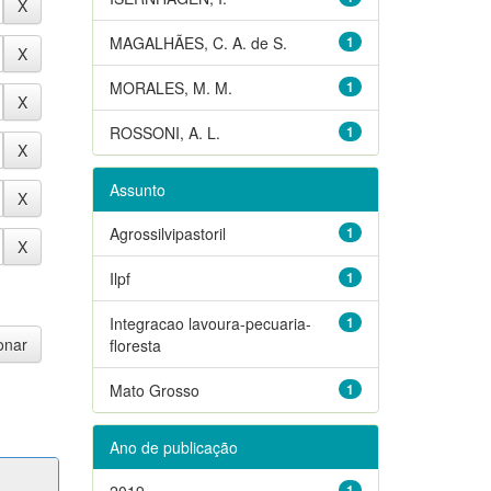
MAGALHÃES, C. A. de S.
1
MORALES, M. M.
1
ROSSONI, A. L.
1
Assunto
Agrossilvipastoril
1
Ilpf
1
Integracao lavoura-pecuaria-
1
floresta
Mato Grosso
1
Ano de publicação
2019
1