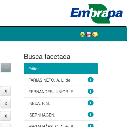
Busca facetada
Editor
FARIAS NETO, A. L. de
1
FERNANDES JUNIOR, F.
1
IKEDA, F. S.
1
ISERNHAGEN, I.
1
MAGALHÃES, C. A. de S.
1