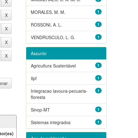
MORALES, M. M.
1
ROSSONI, A. L.
1
VENDRUSCULO, L. G.
1
Assunto
Agricultura Sustentável
1
Ilpf
1
Integracao lavoura-pecuaria-
1
floresta
Sinop-MT
1
Sistemas integrados
1
tor(es)