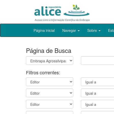
Skip
Página inicial
Navegar
Sobre
Est
navigation
Página de Busca
Filtros correntes: