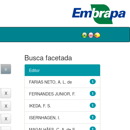
Busca facetada
Editor
FARIAS NETO, A. L. de
1
FERNANDES JUNIOR, F.
1
IKEDA, F. S.
1
ISERNHAGEN, I.
1
MAGALHÃES, C. A. de S.
1