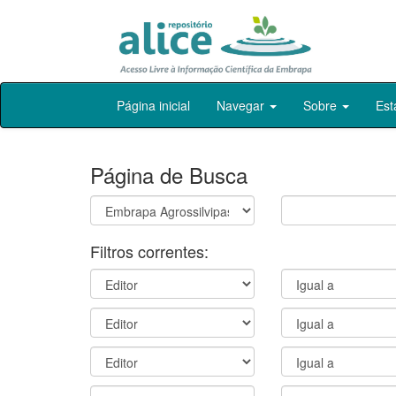
Skip
Página inicial
Navegar
Sobre
Est
navigation
Página de Busca
Filtros correntes: