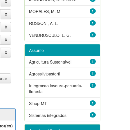
MORALES, M. M.
1
ROSSONI, A. L.
1
VENDRUSCULO, L. G.
1
Assunto
Agricultura Sustentável
1
Agrossilvipastoril
1
Integracao lavoura-pecuaria-
1
floresta
Sinop-MT
1
Sistemas integrados
1
tor(es)