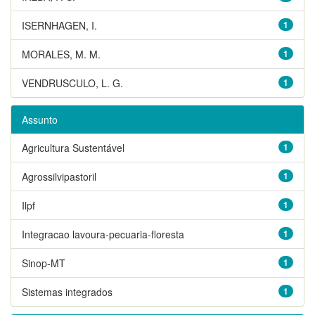
ISERNHAGEN, I.
1
MORALES, M. M.
1
VENDRUSCULO, L. G.
1
Assunto
Agricultura Sustentável
1
Agrossilvipastoril
1
Ilpf
1
Integracao lavoura-pecuaria-floresta
1
Sinop-MT
1
Sistemas integrados
1