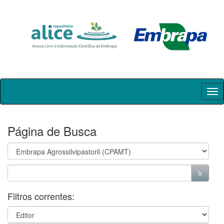
Skip
navigation
Página de Busca
Filtros correntes: