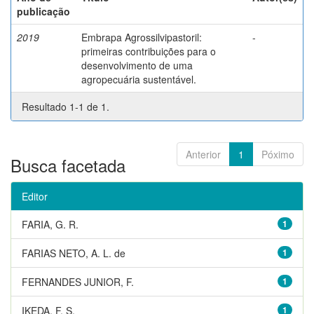
publicação
2019
Embrapa Agrossilvipastoril:
-
primeiras contribuições para o
desenvolvimento de uma
agropecuária sustentável.
Resultado 1-1 de 1.
Anterior
1
Póximo
Busca facetada
Editor
FARIA, G. R.
1
FARIAS NETO, A. L. de
1
FERNANDES JUNIOR, F.
1
IKEDA, F. S.
1