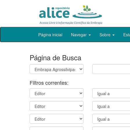
Skip
Página inicial
Navegar
Sobre
Est
navigation
Página de Busca
Filtros correntes: