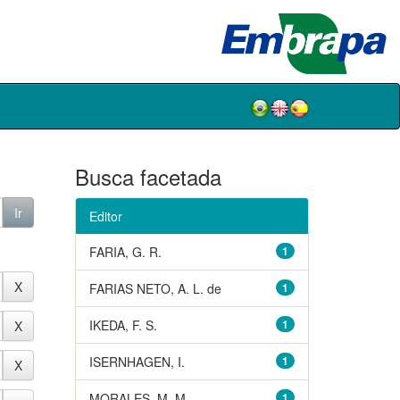
Busca facetada
Editor
FARIA, G. R.
1
FARIAS NETO, A. L. de
1
IKEDA, F. S.
1
ISERNHAGEN, I.
1
MORALES, M. M.
1