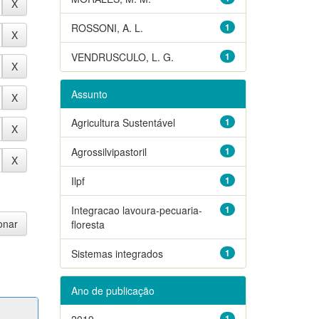
ROSSONI, A. L.
1
VENDRUSCULO, L. G.
1
Assunto
Agricultura Sustentável
1
Agrossilvipastoril
1
Ilpf
1
Integracao lavoura-pecuaria-
1
floresta
Sistemas integrados
1
Ano de publicação
2019
1